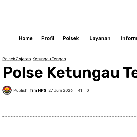
Home
Profil
Polsek
Layanan
Inform
Polsek Jajaran
Ketungau Tengah
Polse Ketungau T
Publish
Tim HPS
41
27 Juni 2026
0