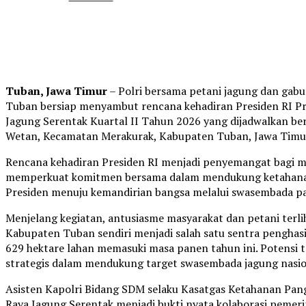
Tuban, Jawa Timur
– Polri bersama petani jagung dan gab
Tuban bersiap menyambut rencana kehadiran Presiden RI P
Jagung Serentak Kuartal II Tahun 2026 yang dijadwalkan be
Wetan, Kecamatan Merakurak, Kabupaten Tuban, Jawa Timur,
Rencana kehadiran Presiden RI menjadi penyemangat bagi 
memperkuat komitmen bersama dalam mendukung ketahanan p
Presiden menuju kemandirian bangsa melalui swasembada p
Menjelang kegiatan, antusiasme masyarakat dan petani terlih
Kabupaten Tuban sendiri menjadi salah satu sentra penghasil
629 hektare lahan memasuki masa panen tahun ini. Potensi 
strategis dalam mendukung target swasembada jagung nasio
Asisten Kapolri Bidang SDM selaku Kasatgas Ketahanan Pang
Raya Jagung Serentak menjadi bukti nyata kolaborasi pemer