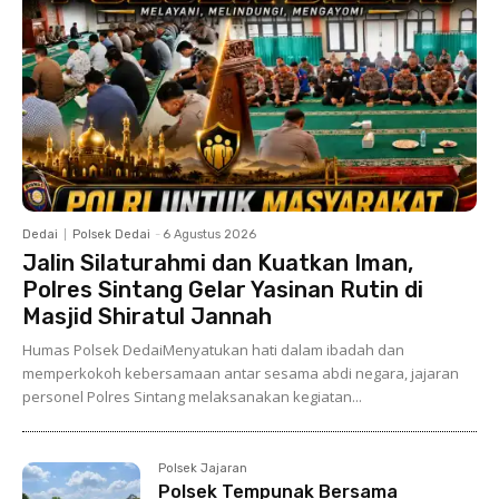
Dedai
Polsek Dedai
-
6 Agustus 2026
Jalin Silaturahmi dan Kuatkan Iman,
Polres Sintang Gelar Yasinan Rutin di
Masjid Shiratul Jannah
Humas Polsek DedaiMenyatukan hati dalam ibadah dan
memperkokoh kebersamaan antar sesama abdi negara, jajaran
personel Polres Sintang melaksanakan kegiatan...
Polsek Jajaran
Polsek Tempunak Bersama