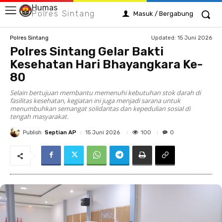
Humas
Polres Sintang
Masuk / Bergabung
Updated:
15 Juni 2026
Polres Sintang
Polres Sintang Gelar Bakti
Kesehatan Hari Bhayangkara Ke-
80
Selain bertujuan membantu memenuhi kebutuhan stok darah di
fasilitas kesehatan, kegiatan ini juga menjadi sarana untuk
menumbuhkan semangat solidaritas dan kepedulian sosial di
tengah masyarakat.
Publish
Septian AP
100
15 Juni 2026
0