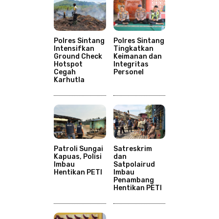
Polres Sintang
Polres Sintang
Intensifkan
Tingkatkan
Ground Check
Keimanan dan
Hotspot
Integritas
Cegah
Personel
Karhutla
Patroli Sungai
Satreskrim
Kapuas, Polisi
dan
Imbau
Satpolairud
Hentikan PETI
Imbau
Penambang
Hentikan PETI