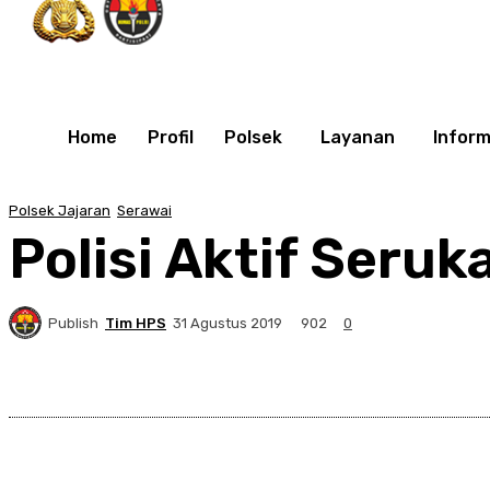
Home
Profil
Polsek
Layanan
Inform
Polsek Jajaran
Serawai
Polisi Aktif Seru
Publish
Tim HPS
902
31 Agustus 2019
0