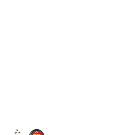
C
35.3
Sintang
Sabtu, 8 Agustus 2026
Tim
Info