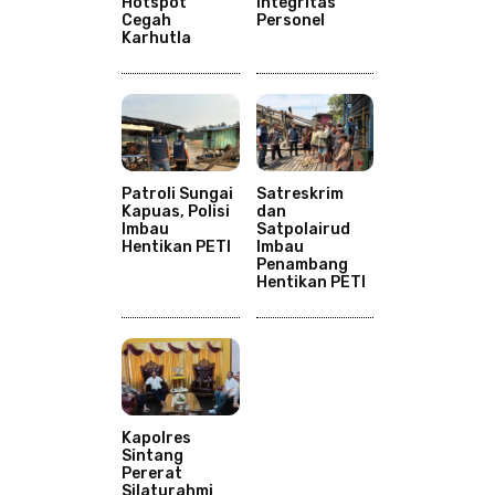
Hotspot
Integritas
Cegah
Personel
Karhutla
Patroli Sungai
Satreskrim
Kapuas, Polisi
dan
Imbau
Satpolairud
Hentikan PETI
Imbau
Penambang
Hentikan PETI
Kapolres
Sintang
Pererat
Silaturahmi