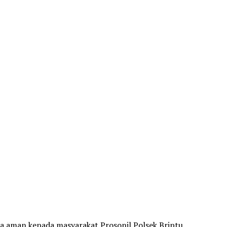
sa aman kepada masyarakat Prosonil Polsek Briptu