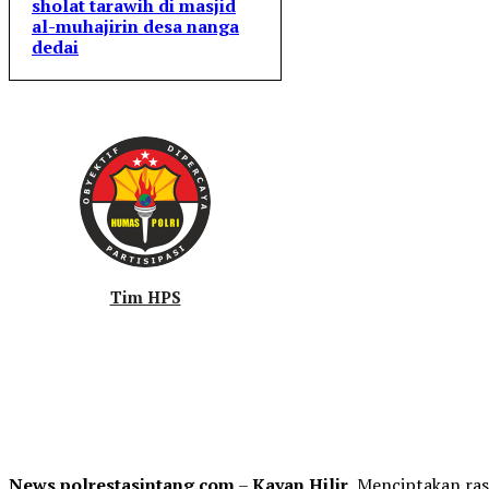
sholat tarawih di masjid
al-muhajirin desa nanga
dedai
Tim HPS
News.polrestasintang.com
–
Kayan Hilir
, Menciptakan ra