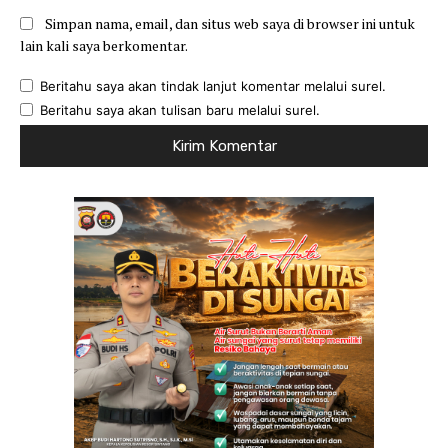
Simpan nama, email, dan situs web saya di browser ini untuk
lain kali saya berkomentar.
Beritahu saya akan tindak lanjut komentar melalui surel.
Beritahu saya akan tulisan baru melalui surel.