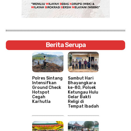
Berita Serupa
Polres Sintang
Sambut Hari
Intensifkan
Bhayangkara
Ground Check
ke-80, Polsek
Hotspot
Ketungau Hulu
Cegah
Gelar Bakti
Karhutla
Religi di
Tempat Ibadah