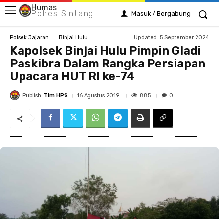
Humas
Polres Sintang
Masuk / Bergabung
Updated:
5 September 2024
Polsek Jajaran
Binjai Hulu
Kapolsek Binjai Hulu Pimpin Gladi
Paskibra Dalam Rangka Persiapan
Upacara HUT RI ke-74
Publish
Tim HPS
885
16 Agustus 2019
0