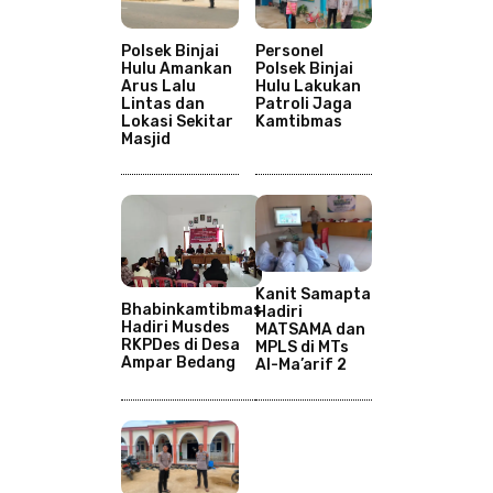
Polsek Binjai
Personel
Hulu Amankan
Polsek Binjai
Arus Lalu
Hulu Lakukan
Lintas dan
Patroli Jaga
Lokasi Sekitar
Kamtibmas
Masjid
Kanit Samapta
Bhabinkamtibmas
Hadiri
Hadiri Musdes
MATSAMA dan
RKPDes di Desa
MPLS di MTs
Ampar Bedang
Al-Ma’arif 2