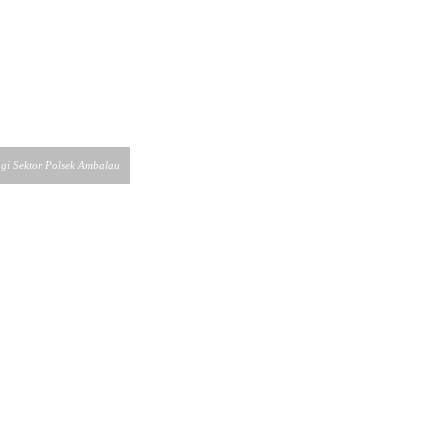
gi Sektor Polsek Ambalau