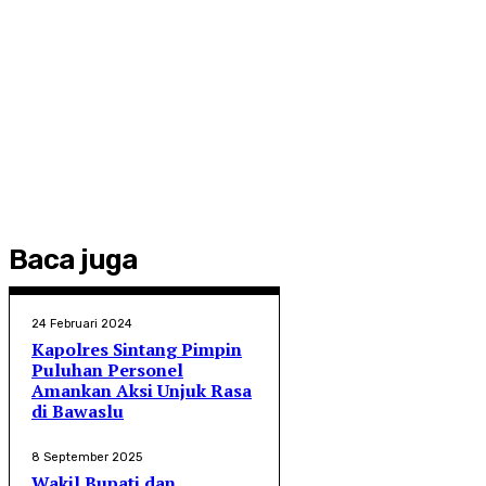
Baca juga
24 Februari 2024
Kapolres Sintang Pimpin
Puluhan Personel
Amankan Aksi Unjuk Rasa
di Bawaslu
8 September 2025
Wakil Bupati dan