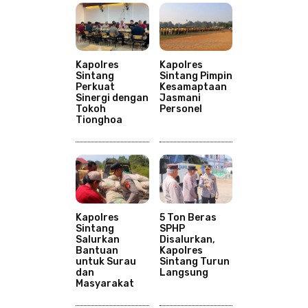
Kapolres
Kapolres
Sintang
Sintang Pimpin
Perkuat
Kesamaptaan
Sinergi dengan
Jasmani
Tokoh
Personel
Tionghoa
Kapolres
5 Ton Beras
Sintang
SPHP
Salurkan
Disalurkan,
Bantuan
Kapolres
untuk Surau
Sintang Turun
dan
Langsung
Masyarakat