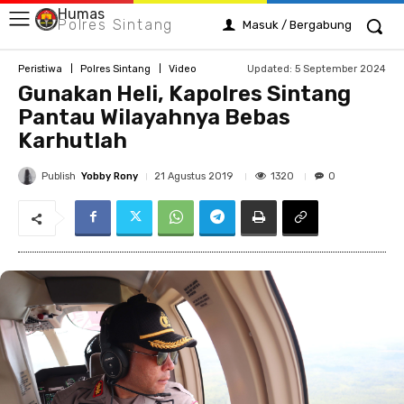
Humas
Polres Sintang
Masuk / Bergabung
Updated:
5 September 2024
Peristiwa
Polres Sintang
Video
Gunakan Heli, Kapolres Sintang
Pantau Wilayahnya Bebas
Karhutlah
Publish
Yobby Rony
1320
21 Agustus 2019
0