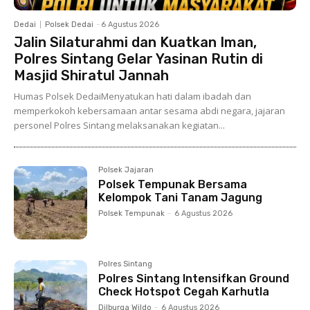
Dedai
Polsek Dedai
-
6 Agustus 2026
Jalin Silaturahmi dan Kuatkan Iman,
Polres Sintang Gelar Yasinan Rutin di
Masjid Shiratul Jannah
Humas Polsek DedaiMenyatukan hati dalam ibadah dan
memperkokoh kebersamaan antar sesama abdi negara, jajaran
personel Polres Sintang melaksanakan kegiatan...
Polsek Jajaran
Polsek Tempunak Bersama
Kelompok Tani Tanam Jagung
Polsek Tempunak
-
6 Agustus 2026
Polres Sintang
Polres Sintang Intensifkan Ground
Check Hotspot Cegah Karhutla
Dilburga Wildo
-
6 Agustus 2026