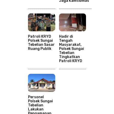
Jaga Kamtibmas
Patroli KRYD
Hadir di
Polsek Sungai
Tengah
Tebelian Sasar
Masyarakat,
Ruang Publik
Polsek Sungai
Tebelian
Tingkatkan
Patroli KRYD
Personel
Polsek Sungai
Tebelian
Lakukan
Pengamanan