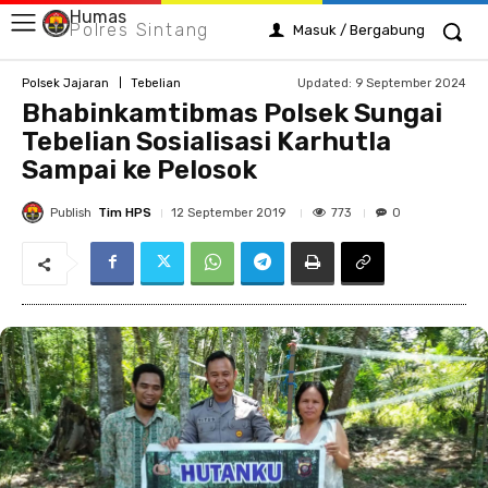
Humas
Polres Sintang
Masuk / Bergabung
Updated:
9 September 2024
Polsek Jajaran
Tebelian
Bhabinkamtibmas Polsek Sungai
Tebelian Sosialisasi Karhutla
Sampai ke Pelosok
Publish
Tim HPS
773
12 September 2019
0