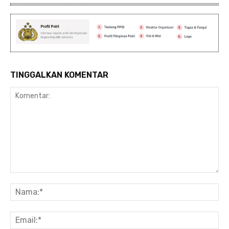
TINGGALKAN KOMENTAR
Komentar:
Na
Ema