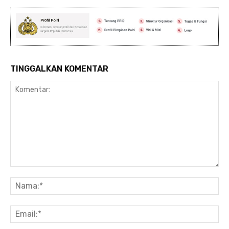
TINGGALKAN KOMENTAR
Komentar:
Na
Ema