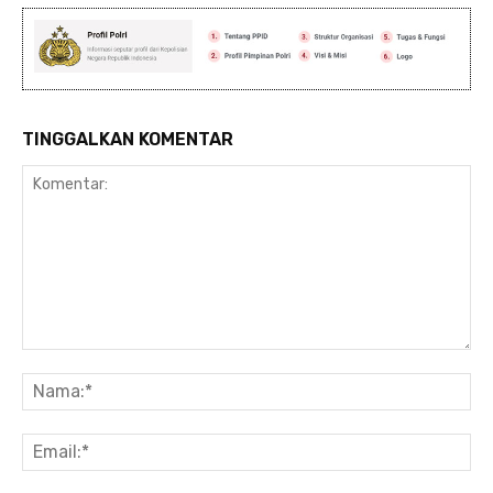
TINGGALKAN KOMENTAR
Komentar:
Na
Ema