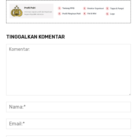
TINGGALKAN KOMENTAR
Komentar:
Na
Ema