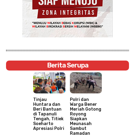
Berita Serupa
Tinjau
Polri dan
Huntara dan
Warga Bener
Beri Bantuan
Meriah Gotong
di Tapanuli
Royong
Tengah, Titiek
Siapkan
Soeharto
Meunasah
Apresiasi Polri
Sambut
Ramadan