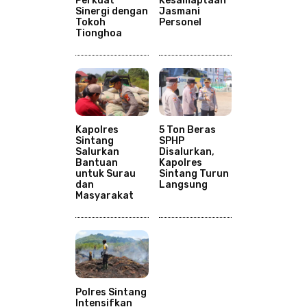
Perkuat
Kesamaptaan
Sinergi dengan
Jasmani
Tokoh
Personel
Tionghoa
Kapolres
5 Ton Beras
Sintang
SPHP
Salurkan
Disalurkan,
Bantuan
Kapolres
untuk Surau
Sintang Turun
dan
Langsung
Masyarakat
Polres Sintang
Intensifkan