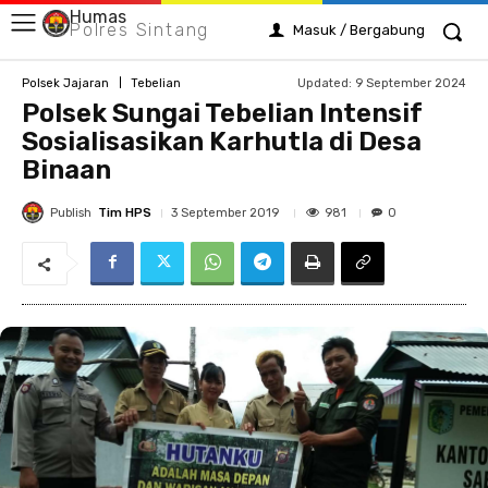
Humas
Polres Sintang
Masuk / Bergabung
Updated:
9 September 2024
Polsek Jajaran
Tebelian
Polsek Sungai Tebelian Intensif
Sosialisasikan Karhutla di Desa
Binaan
Publish
Tim HPS
981
3 September 2019
0