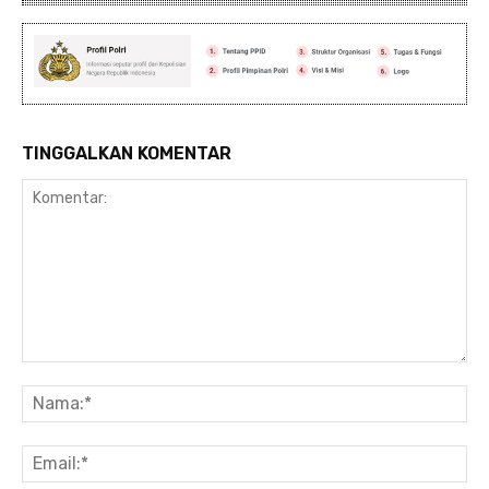
TINGGALKAN KOMENTAR
Komentar:
Na
Ema