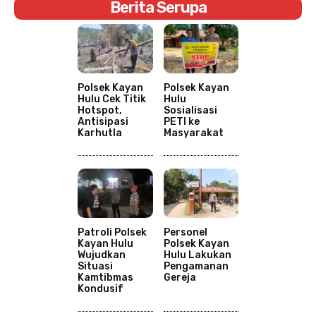
Berita Serupa
Polsek Kayan
Polsek Kayan
Hulu Cek Titik
Hulu
Hotspot,
Sosialisasi
Antisipasi
PETI ke
Karhutla
Masyarakat
Patroli Polsek
Personel
Kayan Hulu
Polsek Kayan
Wujudkan
Hulu Lakukan
Situasi
Pengamanan
Kamtibmas
Gereja
Kondusif