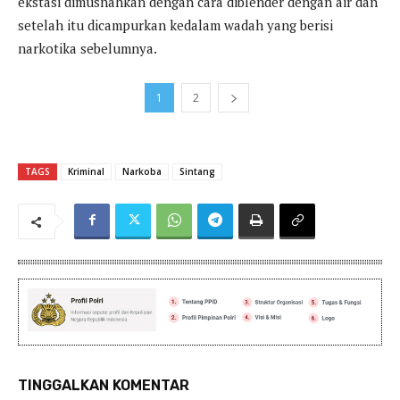
ekstasi dimusnahkan dengan cara diblender dengan air dan
setelah itu dicampurkan kedalam wadah yang berisi
narkotika sebelumnya.
1
2
TAGS
Kriminal
Narkoba
Sintang
TINGGALKAN KOMENTAR