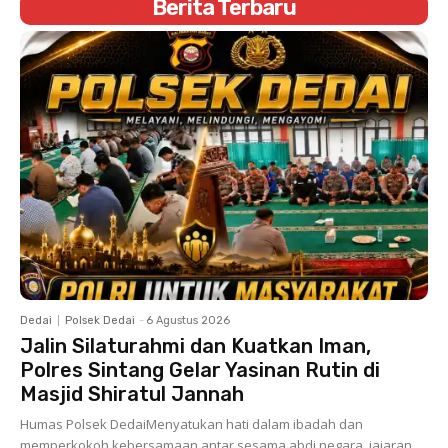
Berita Terbaru
Dedai
Polsek Dedai
-
6 Agustus 2026
Jalin Silaturahmi dan Kuatkan Iman,
Polres Sintang Gelar Yasinan Rutin di
Masjid Shiratul Jannah
Humas Polsek DedaiMenyatukan hati dalam ibadah dan
memperkokoh kebersamaan antar sesama abdi negara, jajaran