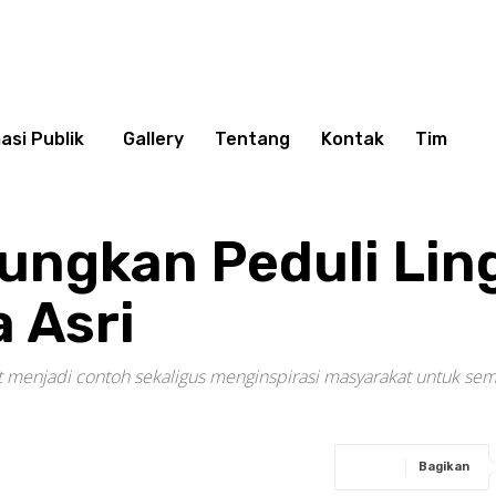
asi Publik
Gallery
Tentang
Kontak
Tim
aungkan Peduli Lin
 Asri
at menjadi contoh sekaligus menginspirasi masyarakat untuk se
Bagikan