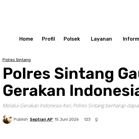
Home
Profil
Polsek
Layanan
Inform
Polres Sintang
Polres Sintang G
Gerakan Indonesia
Melalui Gerakan Indonesia Asri, Polres Sintang berharap dap
Publish
Septian AP
123
15 Juni 2026
0