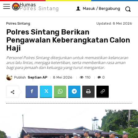
Humas
Polres Sintang
Masuk / Bergabung
Updated:
8 Mei 2026
Polres Sintang
Polres Sintang Berikan
Pengawalan Keberangkatan Calon
Haji
Personel Polres Sintang diterjunkan untuk memastikan kelancaran
arus lalu lintas, menjaga ketertiban, serta memberikan rasa aman
bagi para jemaah dan keluarga yang turut mengantar.
Publish
Septian AP
110
8 Mei 2026
0