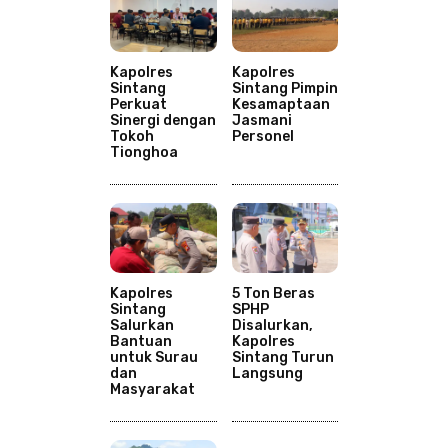
Kapolres
Kapolres
Sintang
Sintang Pimpin
Perkuat
Kesamaptaan
Sinergi dengan
Jasmani
Tokoh
Personel
Tionghoa
Kapolres
5 Ton Beras
Sintang
SPHP
Salurkan
Disalurkan,
Bantuan
Kapolres
untuk Surau
Sintang Turun
dan
Langsung
Masyarakat