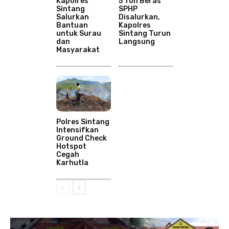
Kapolres
5 Ton Beras
Sintang
SPHP
Salurkan
Disalurkan,
Bantuan
Kapolres
untuk Surau
Sintang Turun
dan
Langsung
Masyarakat
Polres Sintang
Intensifkan
Ground Check
Hotspot
Cegah
Karhutla