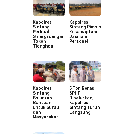
Kapolres
Kapolres
Sintang
Sintang Pimpin
Perkuat
Kesamaptaan
Sinergi dengan
Jasmani
Tokoh
Personel
Tionghoa
Kapolres
5 Ton Beras
Sintang
SPHP
Salurkan
Disalurkan,
Bantuan
Kapolres
untuk Surau
Sintang Turun
dan
Langsung
Masyarakat