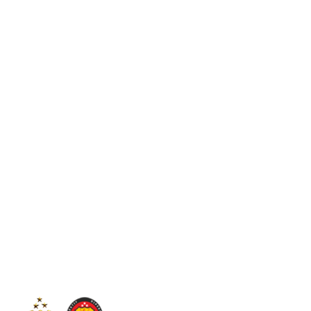
C
23.7
Sintang
Sabtu, 8 Agustus 2026
Tim
Infor