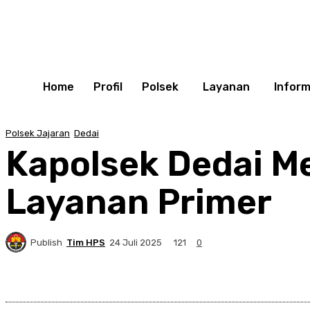
Home
Profil
Polsek
Layanan
Inform
Polsek Jajaran
Dedai
Kapolsek Dedai Me
Layanan Primer
Publish
Tim HPS
121
24 Juli 2025
0