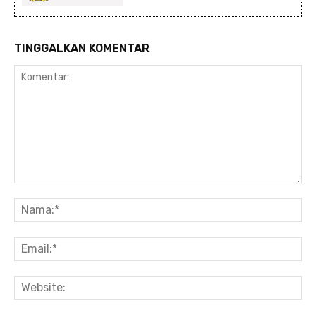
TINGGALKAN KOMENTAR
Komentar:
Na
Ema
Web