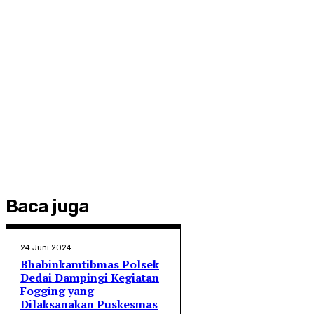
Baca juga
24 Juni 2024
Bhabinkamtibmas Polsek
Dedai Dampingi Kegiatan
Fogging yang
Dilaksanakan Puskesmas