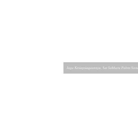
Jaga Kesiapsiagaannya, Sat Sabhara Polres Sint