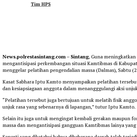
Tim HPS
News.polrestasintang.com – Sintang
, Guna meningkatkan
mengantisipasi perkembangan situasi Kamtibmas di Kabupat
menggelar pelatihan pengendalian massa (Dalmas), Sabtu (
Kasat Sabhara Iptu Kamto menyampaikan pelatihan terse
dan kesiapsiagaan anggota dalam menangggulangi aksi unjuk
“Pelatihan tersebut juga bertujuan untuk melatih fisik ang
unjuk rasa yang sebenarnya di lapangan,” tutur Iptu Kamto.
Selain itu juga untuk mengingat kembali gerakan maupun f
massa dan mengantisipasi gangguan Kamtibmas lainya yang t
Seperti yang diketahui bahwa dibeberapa daerah telah terjad