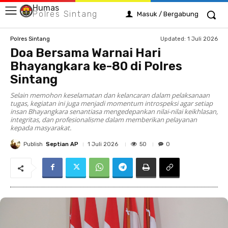
Humas
Polres Sintang
Masuk / Bergabung
Updated:
1 Juli 2026
Polres Sintang
Doa Bersama Warnai Hari
Bhayangkara ke-80 di Polres
Sintang
Selain memohon keselamatan dan kelancaran dalam pelaksanaan
tugas, kegiatan ini juga menjadi momentum introspeksi agar setiap
insan Bhayangkara senantiasa mengedepankan nilai-nilai keikhlasan,
integritas, dan profesionalisme dalam memberikan pelayanan
kepada masyarakat.
Publish
Septian AP
50
1 Juli 2026
0