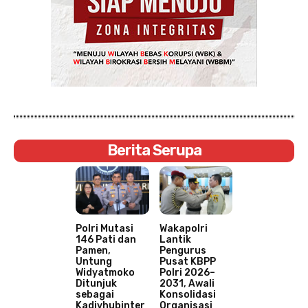
Berita Serupa
Polri Mutasi
Wakapolri
146 Pati dan
Lantik
Pamen,
Pengurus
Untung
Pusat KBPP
Widyatmoko
Polri 2026–
Ditunjuk
2031, Awali
sebagai
Konsolidasi
Kadivhubinter
Organisasi