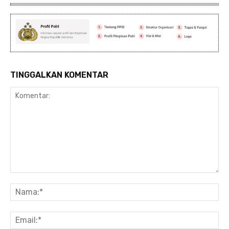
TINGGALKAN KOMENTAR
Komentar:
Na
Ema