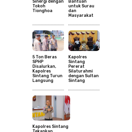
Sinergi dengan
Bantuan
Tokoh
untuk Surau
Tionghoa
dan
Masyarakat
5 Ton Beras
Kapolres
SPHP
Sintang
Disalurkan,
Pererat
Kapolres
Silaturahmi
Sintang Turun
dengan Sultan
Langsung
Sintang
Kapolres Sintang
Tekankan