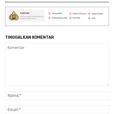
TINGGALKAN KOMENTAR
Komentar:
Na
Ema