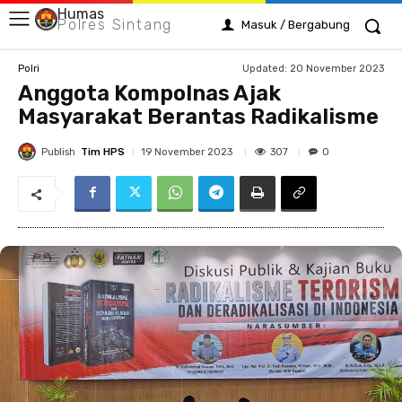
Humas
Polres Sintang
Masuk / Bergabung
Updated:
20 November 2023
Polri
Anggota Kompolnas Ajak
Masyarakat Berantas Radikalisme
Publish
Tim HPS
307
19 November 2023
0