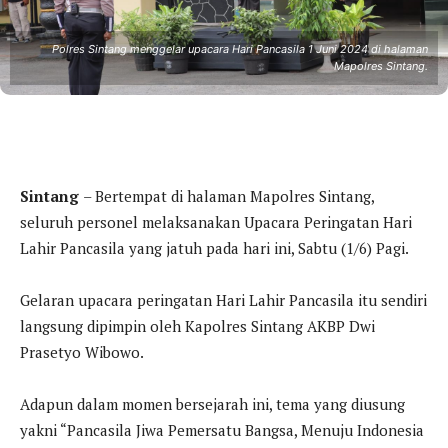
Polres Sintang menggelar upacara Hari Pancasila 1 Juni 2024 di halaman
Mapolres Sintang.
Sintang
– Bertempat di halaman Mapolres Sintang,
seluruh personel melaksanakan Upacara Peringatan Hari
Lahir Pancasila yang jatuh pada hari ini, Sabtu (1/6) Pagi.
Gelaran upacara peringatan Hari Lahir Pancasila itu sendiri
langsung dipimpin oleh Kapolres Sintang AKBP Dwi
Prasetyo Wibowo.
Adapun dalam momen bersejarah ini, tema yang diusung
yakni “Pancasila Jiwa Pemersatu Bangsa, Menuju Indonesia