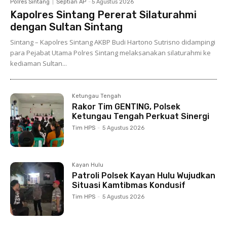
Polres Sintang
Septian AP
-
5 Agustus 2026
Kapolres Sintang Pererat Silaturahmi
dengan Sultan Sintang
Sintang – Kapolres Sintang AKBP Budi Hartono Sutrisno didampingi
para Pejabat Utama Polres Sintang melaksanakan silaturahmi ke
kediaman Sultan...
Ketungau Tengah
Rakor Tim GENTING, Polsek
Ketungau Tengah Perkuat Sinergi
Tim HPS
-
5 Agustus 2026
Kayan Hulu
Patroli Polsek Kayan Hulu Wujudkan
Situasi Kamtibmas Kondusif
Tim HPS
-
5 Agustus 2026