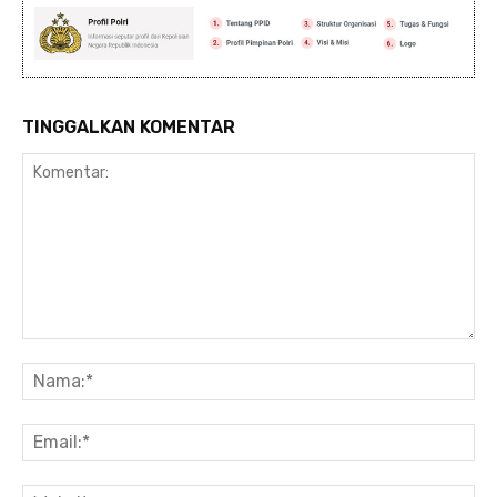
TINGGALKAN KOMENTAR
Komentar:
Na
Ema
Web